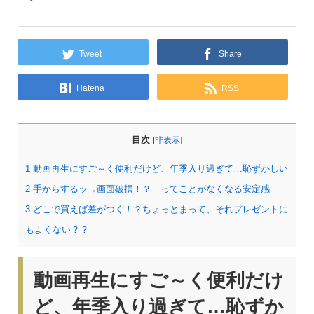
Tweet
Share
Hatena
RSS
目次
[
非表示
]
1
動画再生にすご～く便利だけど、年季入り過ぎて…恥ずかしい
2
手からするッ→画面破損！？ ってことがなくなる安定感
3
どこで買えば差がつく！？ちょっとまって、それプレゼントに
もよくない？？
動画再生にすご～く便利だけ
ど、年季入り過ぎて…恥ずか