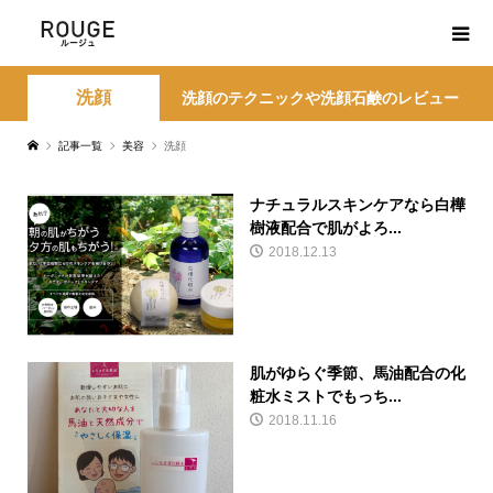
洗顔
洗顔のテクニックや洗顔石鹸のレビュー
記事一覧
美容
洗顔
ナチュラルスキンケアなら白樺
樹液配合で肌がよろ...
2018.12.13
肌がゆらぐ季節、馬油配合の化
粧水ミストでもっち...
2018.11.16