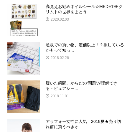
高見えお勧めネイルシール☆MEDE19Fク
リムトの世界をまとう
2020.02.03
通販での買い物、定価以上！？損している
かもって知っ...
2018.02.26
履いた瞬間、からだの‘問題’が理解でき
る・ピュアシー...
2018.11.01
アラフォー女性に人気！2018夏★売り切
れ前に買うべきオ...