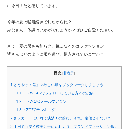
に今日！だと感じています。
今年の夏は猛暑続きでしたからね？
みなさん、体調はいかがでしょうか？ぜひご自愛ください。
さて、夏の暑さも和らぎ、気になるのはファッション！
皆さんはどのように服を選び、購入されていますか？
目次
[
非表示
]
1
どうやって選ぶ？欲しい服をブックマークしましょう
1.1
・WEARでフォローしている方々の投稿
1.2
・ZOZOメールマガジン
1.3
・ZOZOランキング
2
さぁカートにいれて決済！の前に、それ、定価じゃない？
3
１円でも安く確実に手にいれよう、ブランドファッション服。