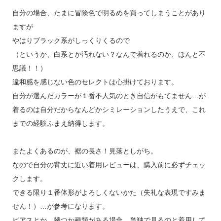
自分の場合、たまに冒険色で明るめを買ってしまうことがあり
ますが
やはりブラック系がしっくりくるので
（というか、白系とか汚れない？なんで着れるのか、ほんと不
思議！！）
違和感を感じない色のセレクトは心掛けております。
自分が選んだカラーが１番不人気のとき自信がもてません…が
着るのは自分だからなんどかシミレーションしたうえで、これ
までの経験ふまえ納得します。
またよくあるのが、裾の長さ！見落としがち。
なので自分の背丈に近い着用レビューは、購入前に必ずチェッ
クします。
できる限り１番体形がよろしくないかた（失礼な表現ですみま
せん！）…が参考になります。
ピアスとか、幾つか種類がある場合、単独で見るのと着用して