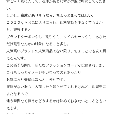
すご～く気に入って、在庫があとわずがの服は即決してくださ
い。
しかし…
在庫がありそうなら、ちょっとまってほしい。
ＺＯＺＯならお気に入りに入れ、価格変動を少なくても１か
月、観察すると
ブランドクーポンやら、割引やら、タイムセールやら、あなた
だけ割引なんかの対象になること多し。
人気高いブランドの人気商品でない限り、ちょっとでも安く買
えるんです。
この猶予期間で、新たなファッションコーデが投稿され、あ、
これちょっとイメージチガウってのもあったり
お気に入り登録はほんと、便利です。
在庫がない服も、入荷したら知らせてくれるけれど、即完売に
またなるので
迷う時間なく買うかどうするかは決めておきたいところともい
えます。