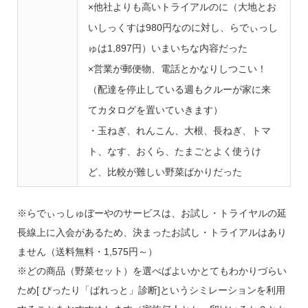
×他社よりも高いトライアルのに（大地とお
いしっくすは980円なのに対し、らでぃっし
ゅは1,897円）いまいちな内容だった
×営業が郵便物、電話とかなりしつこい！
（配達を停止している週もクルーが家に来
てカタログを置いていきます）
・玉ねぎ、れんこん、大根、長ねぎ、トマ
ト、なす、おくら、たまごとよく使うけ
ど、比較が難しい野菜ばかりだった
※らでぃっしゅぼーやのサービスは、お試し・トライヤルの延
長線上に入会があるため、決まったお試し・トライアルはあり
ません（送料無料・1,575円～）
※どの商品（野菜セット）を選べばよいかとてもわかりづらい
ため[ ぴったり「ぱれっと」診断]というシミレーションを利用