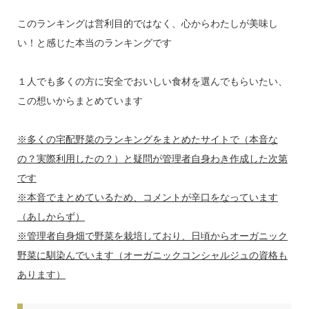
このランキングは営利目的ではなく、
心からわたしが美味し
い！と感じた本当のランキング
です
１人でも多くの方に安全でおいしい食材を選んでもらいたい、
この想いからまとめています
※多くの宅配野菜のランキングをまとめたサイトで（本音な
の？実際利用したの？）と疑問が管理者自身わき作成した次第
です
※本音でまとめているため、コメントが辛口をなっています
（あしからず）
※管理者自身畑で野菜を栽培しており、日頃からオーガニック
野菜に馴染んでいます（オーガニックコンシャルジュの資格も
あります）