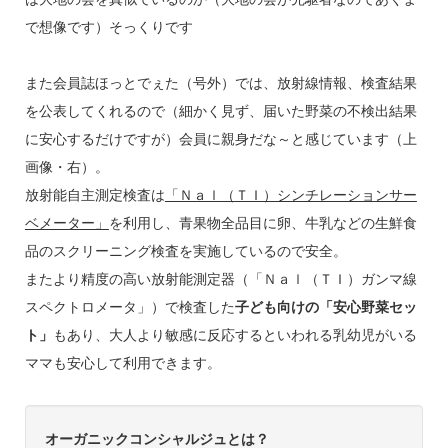
で想像です）そっくりです
また会員誌ほっとでぇた（号外）では、放射線情報、検査結果
を公表してくれるので（細かく見ず、届いた野菜の不検出結果
に安心するだけですが）会員に親身だな～と感じています（上
画像・右）。
放射能自主測定検査は
「Ｎａｌ（ＴＩ）シンチレーションサー
ベメーター」
を利用し、青果物全品目に卵、牛乳などの生鮮食
品のスクリーニング検査を実施しているので安全。
またより精度の高い放射能測定器（「Ｎａｌ（ＴＩ）ガンマ線
スペクトロメータ」）で検査した
子ども向けの「安心野菜セッ
ト」
もあり、大人より敏感に反応するといわれる乳幼児がいる
ママも安心して利用できます。
オーガニックコンシャルジュとは？