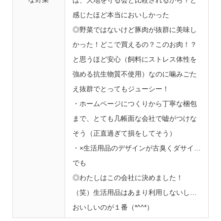
感じたほど本当においしかった
◎野菜ではないけど豚肉が抜群に美味し
かった！どこで買えるの？このお肉！？
と思うほど安心（飼料にストレス体性を
強める抗生物質不使用）なのに噛みごた
え抜群でとってもジューシー！
・ホームページにつくりから丁寧な梱包
まで、とても几帳面な会社で嘘がつけな
そう（正直過ぎて損をしてそう）
・×生活用品のデザインが古臭くダサイ…
でも
◎わたしはこの会社に決めました！
（笑）生活用品はあまり利用しないし…
おいしいのが１番（*^^*）