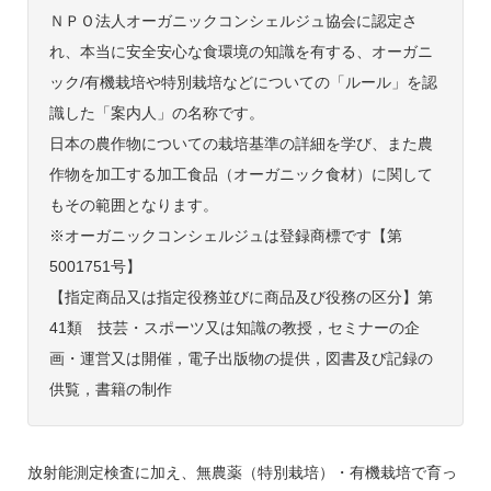
ＮＰＯ法人オーガニックコンシェルジュ協会に認定さ
れ、本当に安全安心な食環境の知識を有する、オーガニ
ック/有機栽培や特別栽培などについての「ルール」を認
識した「案内人」の名称です。
日本の農作物についての栽培基準の詳細を学び、また農
作物を加工する加工食品（オーガニック食材）に関して
もその範囲となります。
※オーガニックコンシェルジュは登録商標です【第
5001751号】
【指定商品又は指定役務並びに商品及び役務の区分】第
41類 技芸・スポーツ又は知識の教授，セミナーの企
画・運営又は開催，電子出版物の提供，図書及び記録の
供覧，書籍の制作
放射能測定検査に加え、無農薬（特別栽培）・有機栽培で育っ