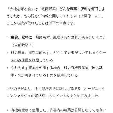
「大地を守る会」は、宅配野菜に
どんな農薬・肥料を何回しよ
うしたか
、包み隠さず情報公開してくれます（上画像・左）。
ここから読み取れたことは以下の３点です。
農薬、肥料に一切頼らず
、栽培された野菜があるということ
（自然栽培！）
極力農薬、肥料に頼らず、
どうしても虫がついてしまうケー
スのみ使用を制限
している
やむをえず農薬を使用する場合、
極力有機農産物（国の基
準）で許可されているものを使用
している
上記の見解より、少し栽培方法に詳しい管理者（オーガニック
コンシャルジュの資格有）のコメントをまとめてみました。
有機農産物で使用した、許容内の農薬は公開しなくても良い