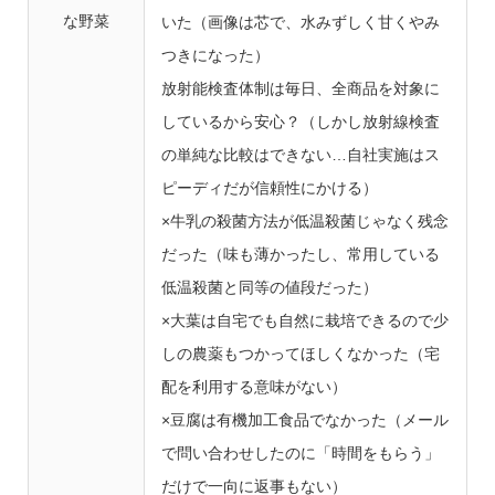
な野菜
いた（画像は芯で、水みずしく甘くやみ
つきになった）
放射能検査体制は毎日、全商品を対象に
しているから安心？（しかし放射線検査
の単純な比較はできない…自社実施はス
ピーディだが信頼性にかける）
×牛乳の殺菌方法が低温殺菌じゃなく残念
だった（味も薄かったし、常用している
低温殺菌と同等の値段だった）
×大葉は自宅でも自然に栽培できるので少
しの農薬もつかってほしくなかった（宅
配を利用する意味がない）
×豆腐は有機加工食品でなかった（メール
で問い合わせしたのに「時間をもらう」
だけで一向に返事もない）