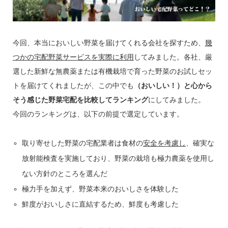
今回、本当においしい野菜を届けてくれる会社を探すため、
幾
つかの宅配野菜サービスを実際に利用
してみました。各社、厳
選した新鮮な無農薬または有機栽培で育った野菜のお試しセッ
トを届けてくれましたが、この中でも
（おいしい！）と心から
そう感じた野菜宅配を比較してランキング
にしてみました。
今回のランキングは、以下の前提で選定しています。
取り寄せした野菜の宅配業者は食材の
安全を考慮し
、確実な
放射能検査を実施しており、野菜の栽培も極力農薬を使用し
ない方針
のところを選んだ
極力手を加えず、
野菜本来のおいしさを体験
した
鮮度がおいしさに直結するため、
鮮度も考慮
した