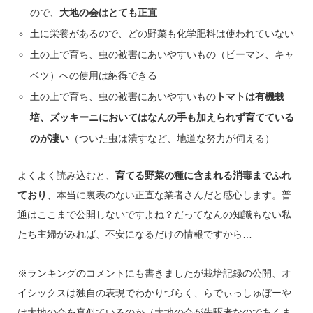
ので、
大地の会はとても正直
土に栄養があるので、どの野菜も化学肥料は使われていない
土の上で育ち、
虫の被害にあいやすいもの（ピーマン、キャ
ベツ）への使用は納得
できる
土の上で育ち、虫の被害にあいやすいもの
トマトは有機栽
培、ズッキーニにおいてはなんの手も加えられず育てている
のが凄い
（ついた虫は潰すなど、地道な努力が伺える）
よくよく読み込むと、
育てる野菜の種に含まれる消毒までふれ
ており
、本当に裏表のない正直な業者さんだと感心します。普
通はここまで公開しないですよね？だってなんの知識もない私
たち主婦がみれば、不安になるだけの情報ですから…
※ランキングのコメントにも書きましたが栽培記録の公開、オ
イシックスは独自の表現でわかりづらく、らでぃっしゅぼーや
は大地の会を真似ているのか（大地の会が先駆者なのであくま