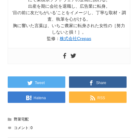
出産を期に会社を退職し、広告業に転身。
‘目の前に友だちがいる’ことをイメージし、丁寧な取材・調
査、執筆を心がける。
胸に響いた言葉は、いちご農家に転身された女性の［努力
しないと損！］。
監修：
株式会社Crepas
Tweet
Share
Hatena
RSS
野菜宅配
コメント:
0