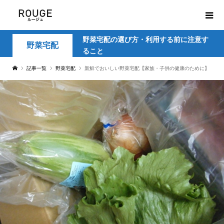
野菜宅配の選び方・利用する前に注意す
野菜宅配
ること
記事一覧
野菜宅配
新鮮でおいしい野菜宅配【家族・子供の健康のために】